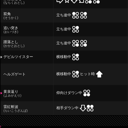
(ならくおとし)
双角
立ち途中
(そうかく)
追い突き
立ち途中
(おいづき)
踵落とし
立ち途中
(かかとおとし)
横移動中
デビルツイスター
横移動中
ヒット時
ヘルズゲート
黄泉返り
仰向けダウン中
(よみがえり)
雷紅斬波
相手ダウン中
(らいこうざんぱ)