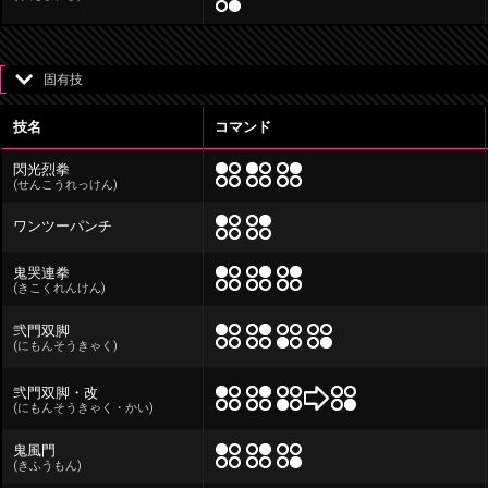
固有技
技名
コマンド
閃光烈拳
(せんこうれっけん)
ワンツーパンチ
鬼哭連拳
(きこくれんけん)
弐門双脚
(にもんそうきゃく)
弐門双脚・改
(にもんそうきゃく・かい)
鬼風門
(きふうもん)