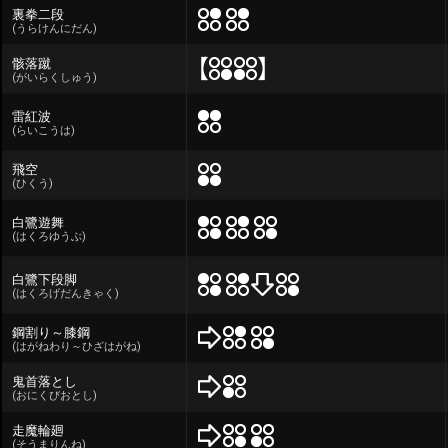
裏拳二段
(うらけんにだん)
骸落蹴
(がいらくしゅう)
雷紅波
(らいこうは)
飛空
(ひくう)
白鷺遊舞
(はくろゆうぶ)
白鷺下段脚
(はくろげだんきゃく)
鋼割り～膝鋼
(はがねわり～ひざはがね)
鬼首落とし
(おにくびおとし)
走魔輪廻
(そうまりんね)