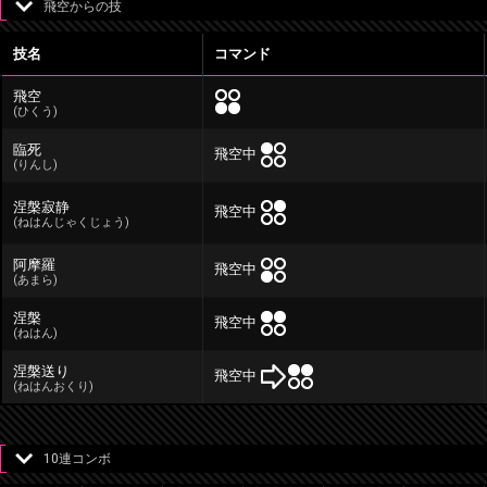
飛空からの技
技名
コマンド
飛空
(ひくう)
臨死
飛空中
(りんし)
涅槃寂静
飛空中
(ねはんじゃくじょう)
阿摩羅
飛空中
(あまら)
涅槃
飛空中
(ねはん)
涅槃送り
飛空中
(ねはんおくり)
10連コンボ