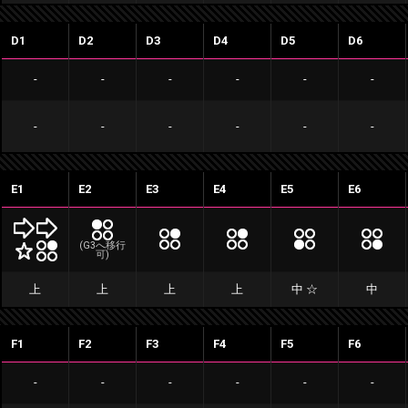
D1
D2
D3
D4
D5
D6
-
-
-
-
-
-
-
-
-
-
-
-
E1
E2
E3
E4
E5
E6
(G3へ移行
可)
上
上
上
上
中 ☆
中
F1
F2
F3
F4
F5
F6
-
-
-
-
-
-