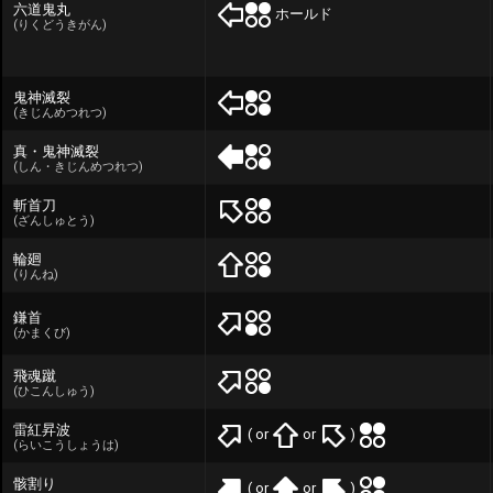
六道鬼丸
ホールド
(りくどうきがん)
鬼神滅裂
(きじんめつれつ)
真・鬼神滅裂
(しん・きじんめつれつ)
斬首刀
(ざんしゅとう)
輪廻
(りんね)
鎌首
(かまくび)
飛魂蹴
(ひこんしゅう)
雷紅昇波
( or
or
)
(らいこうしょうは)
骸割り
( or
or
)