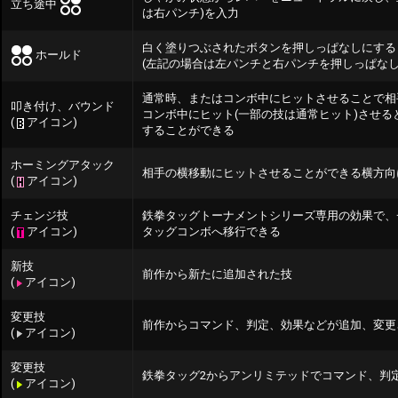
立ち途中
は右パンチ)を入力
白く塗りつぶされたボタン
を押しっぱなしにする
ホールド
(左記の場合は左パンチと右パンチを押しっぱなし
通常時、またはコンボ中にヒットさせることで相
叩き付け、バウンド
コンボ中にヒット(一部の技は通常ヒット)させ
(
アイコン)
することができる
ホーミングアタック
相手の横移動にヒットさせることができる横方向
(
アイコン)
チェンジ技
鉄拳タッグトーナメントシリーズ専用の効果で、
(
アイコン)
タッグコンボへ移行できる
新技
前作から新たに追加された技
(
アイコン)
変更技
前作からコマンド、判定、効果などが追加、変更
(
アイコン)
変更技
鉄拳タッグ2からアンリミテッドでコマンド、判
(
アイコン)