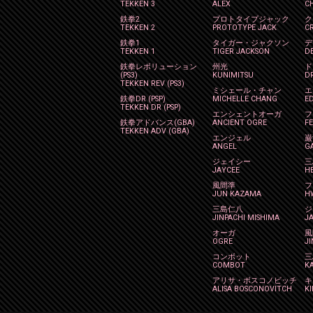
TEKKEN 3
ALEX
C
鉄拳2
プロトタイプジャック
ク
TEKKEN 2
PROTOTYPE JACK
C
鉄拳1
タイガー・ジャクソン
デ
TEKKEN 1
TIGER JACKSON
DE
鉄拳レボリューション
州光
ド
(PS3)
KUNIMITSU
D
TEKKEN REV (PS3)
ミシェール・チャン
エ
鉄拳DR (PSP)
MICHELLE CHANG
E
TEKKEN DR (PSP)
エンシェントオーガ
フ
鉄拳アドバンス(GBA)
ANCIENT OGRE
F
TEKKEN ADV (GBA)
エンジェル
巌
ANGEL
G
ジェイシー
三
JAYCEE
H
風間準
フ
JUN KAZAMA
H
三島仁八
ジ
JINPACHI MISHIMA
JA
オーガ
風
OGRE
J
コンボット
三
COMBOT
K
アリサ・ボスコノビッチ
キ
ALISA BOSCONOVITCH
K