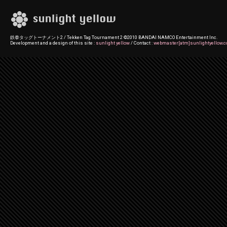
鉄拳タッグトーナメント2 / Tekken Tag Tournament 2 ©2010 BANDAI NAMCO Entertainment Inc.
Development and a design of this site :
sunlight yellow
/ Contact :
webmaster[atm]sunlightyellow.