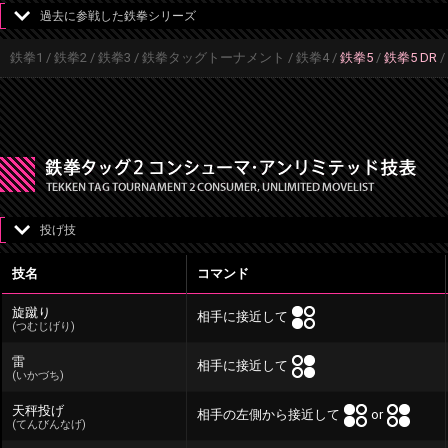
過去に参戦した鉄拳シリーズ
鉄拳1 / 鉄拳2 / 鉄拳3 / 鉄拳タッグトーナメント / 鉄拳4 /
鉄拳5
/
鉄拳5 DR
/
投げ技
技名
コマンド
旋蹴り
相手に接近して
(つむじげり)
雷
相手に接近して
(いかづち)
天秤投げ
相手の左側から接近して
or
(てんびんなげ)