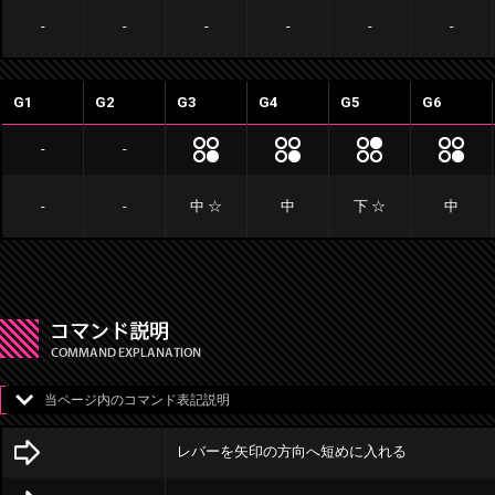
-
-
-
-
-
-
G1
G2
G3
G4
G5
G6
-
-
-
-
中 ☆
中
下 ☆
中
当ページ内のコマンド表記説明
レバーを矢印の方向へ短めに入れる