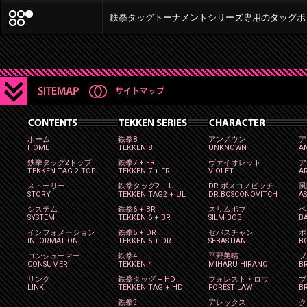
鉄拳タッグトーナメントシリーズ専用のタッグボ
ホーム
鉄拳8
アンノウン
ア
HOME
TEKKEN 8
UNKNOWN
A
鉄拳タッグ2トップ
鉄拳7 + FR
ヴァイオレット
ア
TEKKEN TAG 2 TOP
TEKKEN 7 + FR
VIOLET
A
ストーリー
鉄拳タッグ2 + UL
DR.ボスコノビッチ
風
STORY
TEKKEN TAG2 + UL
DR.BOSCONOVITCH
A
システム
鉄拳6 + BR
スリムボブ
ペ
SYSTEM
TEKKEN 6 + BR
SILM BOB
B
インフォメーション
鉄拳5 + DR
セバスチャン
ボ
INFORMATION
TEKKEN 5 + DR
SEBASTIAN
B
コンシューマー
鉄拳4
平野美晴
ブ
CONSUMER
TEKKEN 4
MIHARU HIRANO
BR
リンク
鉄拳タッグ + HD
フォレスト・ロウ
ブ
LINK
TEKKEN TAG + HD
FOREST LAW
B
鉄拳3
アレックス
ク