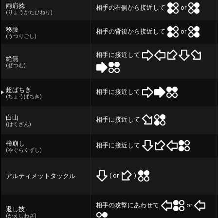
両肩捻
相手の右側から接近して
or
(りょうかたひねり)
移腰
相手の背後から接近して
or
(うつりごし)
相手に接近して
絶無
(ぜつむ)
超ぱちき
相手に接近して
(ちょうぱちき)
白山
相手に接近して
(はくざん)
櫓崩し
相手に接近して
(やぐらくずし)
( or
)
アルティメットタックル
相手の攻撃にあわせて
or
返し技
(かえしわざ)