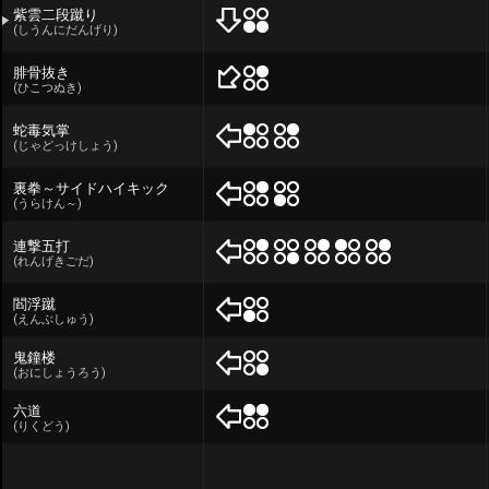
紫雲二段蹴り
(しうんにだんげり)
腓骨抜き
(ひこつぬき)
蛇毒気掌
(じゃどっけしょう)
裏拳～サイドハイキック
(うらけん～)
連撃五打
(れんげきごだ)
閻浮蹴
(えんぶしゅう)
鬼鐘楼
(おにしょうろう)
六道
(りくどう)