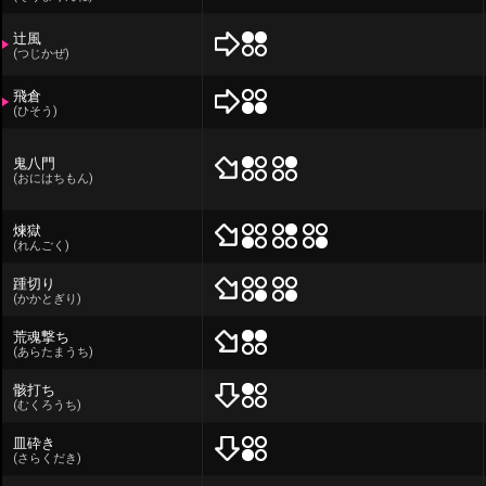
辻風
(つじかぜ)
飛倉
(ひそう)
鬼八門
(おにはちもん)
煉獄
(れんごく)
踵切り
(かかとぎり)
荒魂撃ち
(あらたまうち)
骸打ち
(むくろうち)
皿砕き
(さらくだき)