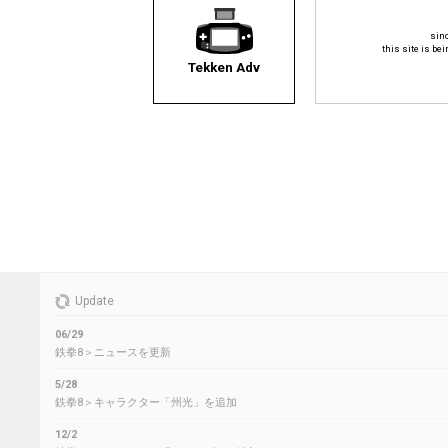
sinc
this site is bei
Tekken Adv
Update
06/29
鉄拳8＞ニュースを更新
5/28
鉄拳8＞キャラクター「州光」を追加
12/2