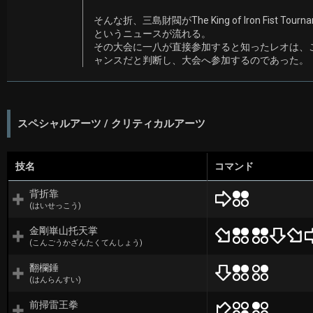
そんな折、三島財閥がThe King of Iron Fist T
というニュースが流れる。
その大会に一八が直接参加すると知ったレオは、
ャンスだと判断し、大会へ参加するのであった。
スペシャルアーツ / クリティカルアーツ
技名
コマンド
背折靠
(はいせっこう)
金剛崋山托天掌
(こんごうかざんたくてんしょう)
翻欄錘
(はんらんすい)
前掃雷王拳