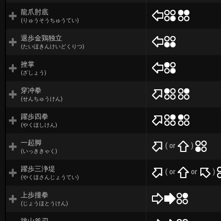
龍爪肘底
(りゅうそうちゅうてい)
退歩金鶏独立
(たいほきんけいどくりつ)
挫掌
(ざしょう)
穿冲拳
(せんちゅうけん)
躍歩四拳
(やくほしけん)
一起脚
( or
)
(いっききゃく)
躍歩三浄堤
( or
or
)
(やくほさんじょうてい)
上歩撞拳
(じょうほとうけん)