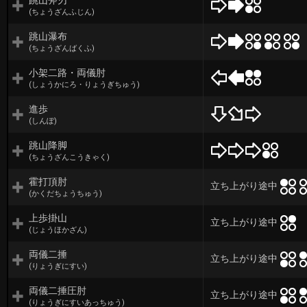
跳山斧刃
(ちょうざんふじん)
跳山瀑布
(ちょうざんばくふ)
小架二路・両儀肘
(しょうかにろ・りょうぎちゅう)
進歩
(しんぽ)
跳山降脚
(ちょうざんこうきゃく)
霍打頂肘
立ち上がり途中
(かくだちょうちゅう)
上歩掛山
立ち上がり途中
(じょうほかざん)
両儀二捶
立ち上がり途中
(りょうぎにすい)
両儀二捶圧肘
立ち上がり途中
(りょうぎにすいあっちゅう)