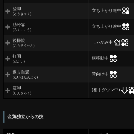
登脚
立ち上がり途中
(とうきゃく)
肋胯靠
立ち上がり途中
(ろくここう)
後掃旋
しゃがみ中
(こうそうせん)
打開
横移動中
(だかい)
退歩単翼
背向け中
(たいほたんよく)
震脚
(相手ダウン中)
(しんきゃく)
金鶏独立からの技