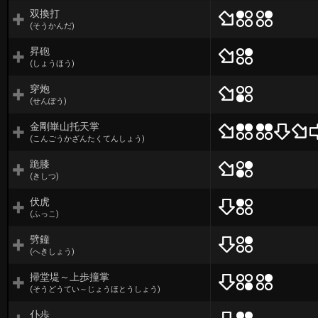
双換打
(そうかんだ)
昇砲
(しょうほう)
穿炮
(せんぽう)
金剛崋山托天掌
(こんごうかざんたくてんしょう)
跪膝
(きしつ)
伏虎
(ふっこ)
劈鐘
(へきしょう)
掃堂堤～上歩撞掌
(そうどうてい～じょうほとうしょう)
仆歩