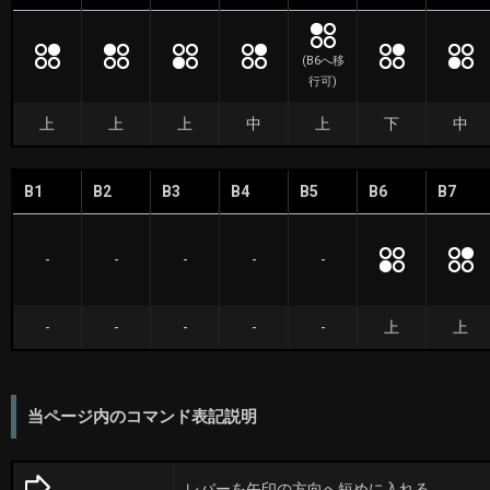
(B6へ移
行可)
上
上
上
中
上
下
中
B1
B2
B3
B4
B5
B6
B7
-
-
-
-
-
-
-
-
-
-
上
上
当ページ内のコマンド表記説明
レバーを矢印の方向へ短めに入れる