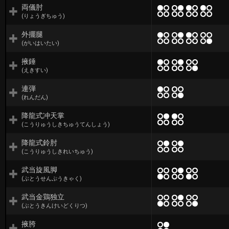
両儀肘
(りょうぎちゅう)
外擺腿
(がいはいたい)
掖錘
(えきすい)
連弾
(れんだん)
降龍式冲天掌
(こうりゅうしきちゅうてんしょう)
降龍式鈴肘
(こうりゅうしきれいちゅう)
武当旋風脚
(ぶとうせんぷうきゃく)
武当金鶏独立
(ぶとうきんけいどくりつ)
掖胯