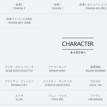
鉄拳2
鉄拳1
鉄拳レボリューション(P
TEKKEN 2
TEKKEN 1
TEKKEN REV(PS3)
鉄拳アドバンス(GBA)
TEKKEN ADV (GBA)
アリサ・ボスコノビッチ
アーマーキング
風間飛鳥
ALISA BOSCONOVITCH
ARMOR KING
ASUKA KAZAMA
ブライアン・フューリー
クリスティ・モンテイロ
デビル仁
BRYAN FURY
CHRISTIE MONTEIRO
DEVIL JIN
エリザ
フェン・ウェイ
ファラン
ELIZA
FENG WEI
HWOARANG