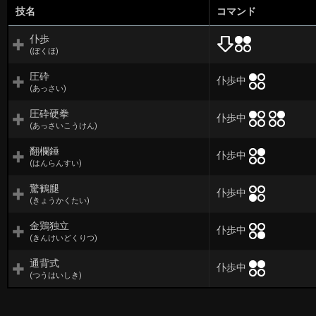
技名
コマンド
仆歩
(ぼくほ)
圧砕
仆歩中
(あっさい)
圧砕硬拳
仆歩中
(あっさいこうけん)
翻欄錘
仆歩中
(はんらんすい)
驚鶴腿
仆歩中
(きょうかくたい)
金鶏独立
仆歩中
(きんけいどくりつ)
通背式
仆歩中
(つうはいしき)