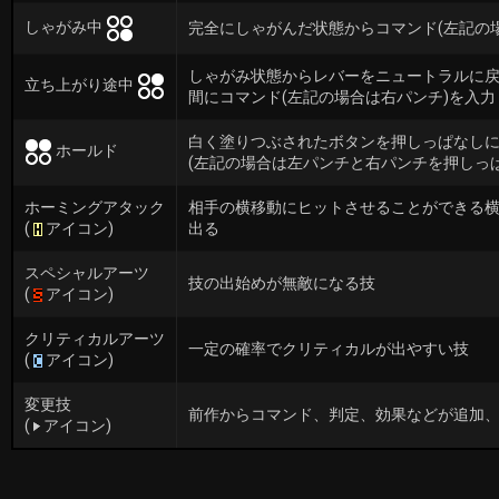
しゃがみ中
完全にしゃがんだ状態からコマンド(左記の
しゃがみ状態からレバーをニュートラルに
立ち上がり途中
間にコマンド(左記の場合は右パンチ)を入力
白く塗りつぶされたボタン
を押しっぱなし
ホールド
(左記の場合は左パンチと右パンチを押しっ
ホーミングアタック
相手の横移動にヒットさせることができる
(
アイコン)
出る
スペシャルアーツ
技の出始めが無敵になる技
(
アイコン)
クリティカルアーツ
一定の確率でクリティカルが出やすい技
(
アイコン)
変更技
前作からコマンド、判定、効果などが追加
(
アイコン)