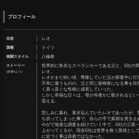
プロフィール
レオ
名前
ドイツ
国籍
八極拳
格闘スタイル
世界的に有名なスペランカーである父と、G社の
ストーリー
レオ。
(鉄拳6より)
レオがまだ幼い頃、尊敬していた父が探査中に行
不幸に逢うものの、父と同じ探検家になる事を目
く真っ直ぐな性格に成長していった。
しかし幸福な日々は、母が何者かに殺されるとい
迎える。
悲しみに暮れ、塞ぎ込んでいたレオであったが、
ち切ってしまった事で、自らの手で真相を突き止
やがて地道な調査を続けていく中で、G社の三島 
上がってくるが、現在G社は世界を救う英雄とし
に近づく事は容易ではなかった。