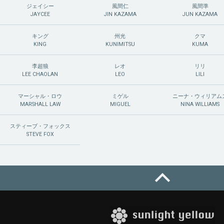
ジェイシー
風間仁
風間準
JAYCEE
JIN KAZAMA
JUN KAZAMA
キング
州光
クマ
KING
KUNIMITSU
KUMA
李超狼
レオ
リリ
LEE CHAOLAN
LEO
LILI
マーシャル・ロウ
ミゲル
ニーナ・ウィリアム
MARSHALL LAW
MIGUEL
NINA WILLIAMS
スティーブ・フォックス
STEVE FOX