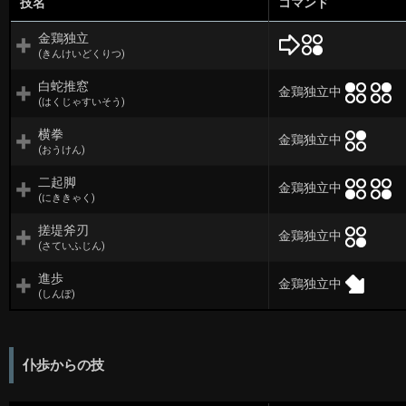
技名
コマンド
金鶏独立
(きんけいどくりつ)
白蛇推窓
金鶏独立中
(はくじゃすいそう)
横拳
金鶏独立中
(おうけん)
二起脚
金鶏独立中
(にききゃく)
搓堤斧刃
金鶏独立中
(さていふじん)
進歩
金鶏独立中
(しんぽ)
仆歩からの技