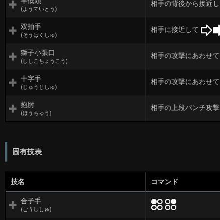
羊低頭
相手の背後から接近
(ようていとう)
双拍手
相手に接近して
(そうはくしゅ)
獅子小張口
相手の攻撃にあわせ
(ししこちょうこう)
十字手
相手の攻撃にあわせ
(じゅうじしゅ)
抱肘
相手の上段パンチ攻
(ほうちゅう)
固有技表
技名
コマンド
合子手
(ごうししゅ)