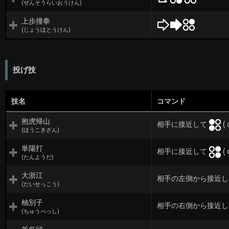
(ぜんそうらいおうけん)
上歩撞拳
(じょうほとうけん)
投げ技
技名
コマンド
抱虎帰山
相手に接近して
( 
(ほうこきざん)
単陽打
相手に接近して
( 
(たんようだ)
大浙江
相手の左側から接近
(だいせっこう)
柚別子
相手の右側から接近
(ちゅうべっし)