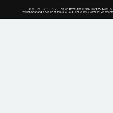
鉄拳レボリューション / Tekken Revolution ©2013 BANDAI NAMCO Ent
Development and a design of this site :
sunlight yellow
/ Contact :
webmaster