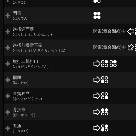
(えきこ)
閃雷
(せんでん)
絶招迎面腿
閃雷(気合溜め)中
(ぜっしょうげいめんたい)
絶招前掃雷王拳
閃雷(気合溜め)中
(ぜっしょうぜんそうらいおうけん)
横打二郎担山
(おうだじろうたんざん)
擺腿
(はいたい)
金鶏独立
(きんけいどくりつ)
背折靠
(はいせっこう)
向捶
(こうすい)