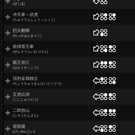
(ぼくほ)
冲天掌～伏虎
(ちゅうてんしょう～ふっこ)
烈火翻脚
(れっかはんきゃく)
前掃雷王拳
(ぜんそうらいおうけん)
覇王浙江
(はおうせっこう)
頂肘金鶏独立
(ちょうちゅうきんけいどくりつ)
五虎出洞
(ごこしゅつどう)
二郎担山
(じろうたんざん)
迎面腿
(げいめんたい)