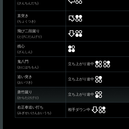
(さんちんだち)
直突き
(ちょくつき)
飛び二段蹴り
(とびにだんげり)
残心
(ざんしん)
鬼八門
立ち上がり途中
(おにはちもん)
追い突き
立ち上がり途中
(おいづき)
唐竹蹴り
立ち上がり途中
(からたけげり)
右正拳追い打ち
相手ダウン中
(みぎせいけんおいうち)