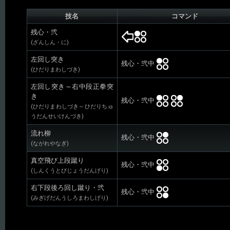
技名
コマンド
残心・弐
(ざんしん・に)
左回し突き
残心・弐中
(ひだりまわしづき)
左回し突き～右中段正拳突
き
残心・弐中
(ひだりまわしづき～ひだりちゅ
うだんせいけんづき)
流れ柳
残心・弐中
(ながれやなぎ)
真空飛び上段蹴り
残心・弐中
(しんくうとびじょうだんげり)
右下段後ろ回し蹴り・弐
残心・弐中
(みぎげだんうしろまわしげり)