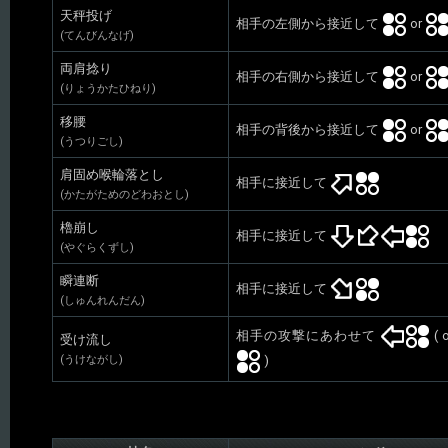
天秤投げ
相手の左側から接近して
or
(てんびんなげ)
両肩捻り
相手の右側から接近して
or
(りょうかたひねり)
移腰
相手の背後から接近して
or
(うつりごし)
肩固め喉輪落とし
相手に接近して
(かたがためのどわおとし)
櫓崩し
相手に接近して
(やぐらくずし)
瞬連断
相手に接近して
(しゅんれんだん)
相手の攻撃にあわせて
( 
受け流し
)
(うけながし)