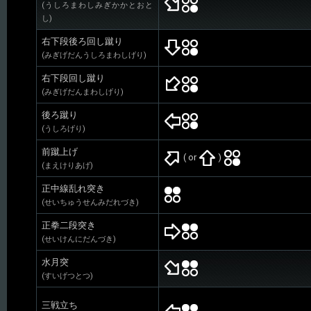
(うしろまわしみぎかかとおと
し)
右下段後ろ回し蹴り
(みぎげだんうしろまわしげり)
右下段回し蹴り
(みぎげだんまわしげり)
後ろ蹴り
(うしろげり)
前蹴上げ
( or
)
(まえけりあげ)
正中線乱れ突き
(せいちゅうせんみだれづき)
正拳二段突き
(せいけんにだんづき)
水月突
(すいげつとつ)
三戦立ち