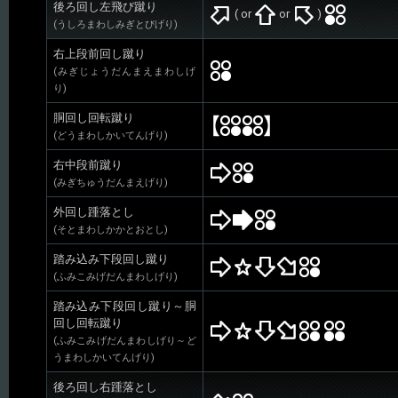
後ろ回し左飛び蹴り
( or
or
)
(うしろまわしみぎとびげり)
右上段前回し蹴り
(みぎじょうだんまえまわしげ
り)
胴回し回転蹴り
(どうまわしかいてんげり)
右中段前蹴り
(みぎちゅうだんまえげり)
外回し踵落とし
(そとまわしかかとおとし)
踏み込み下段回し蹴り
(ふみこみげだんまわしげり)
踏み込み下段回し蹴り～胴
回し回転蹴り
(ふみこみげだんまわしげり～ど
うまわしかいてんげり)
後ろ回し右踵落とし