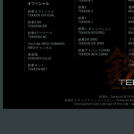
TEKKEN 3
AR
オフィシャル
鉄拳2
風
TEKKEN 2
AS
鉄拳オフィシャル
TEKKEN OFFICIAL
鉄拳1
ペ
TEKKEN 1
BA
鉄拳6 BR
TEKKEN6 BR
鉄拳レボリューション
ブ
TEKKEN REV(PS3)
BRU
鉄拳6アーケード
TEKKEN6 AC
鉄拳DR (PSP)
ブ
TEKKEN DR (PSP)
BR
YouTube NBGI CHANNEL
NBGIチャンネル
鉄拳アドバンス(GBA)
ク
TEKKEN ADV (GBA)
CHR
拳道場
KOBUSHI DOJO
ク
CR
鉄拳ネット
TEKKEN-NET
鉄拳6 / Tekken6 ©1994-
鉄拳6 ブラッドラインリベリオン / Tekken6 Bloodline 
Development and a design of this site :
s