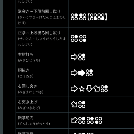
わしげり)
逆突き～下段前回し蹴り
(ぎゃくつき～げだんまえまわし
げり)
正拳～上段後ろ回し蹴り
(せいけん～じょうだんうしろま
わしげり)
右肘打ち
(みぎひじうち)
胴抜き
(どうぬき)
右回し突き
(みぎまわしづき)
右突き上げ
(みぎつきあげ)
転掌絶刀
(てんしょうぜっとう)
転掌落斧