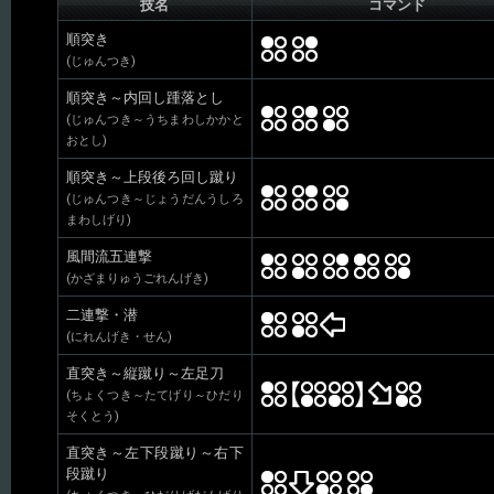
技名
コマンド
順突き
(じゅんつき)
順突き～内回し踵落とし
(じゅんつき～うちまわしかかと
おとし)
順突き～上段後ろ回し蹴り
(じゅんつき～じょうだんうしろ
まわしげり)
風間流五連撃
(かざまりゅうごれんげき)
二連撃・潜
(にれんげき・せん)
直突き～縦蹴り～左足刀
(ちょくつき～たてげり～ひだり
そくとう)
直突き～左下段蹴り～右下
段蹴り