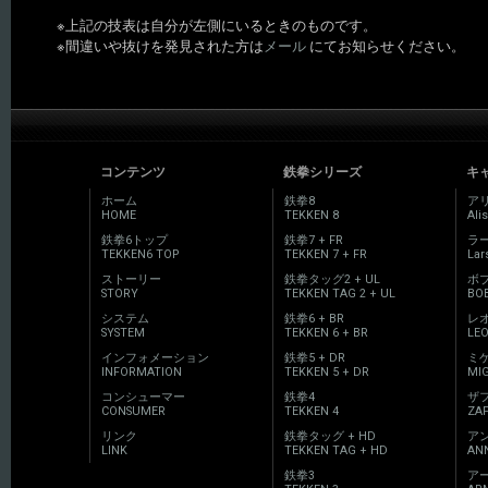
※上記の技表は自分が左側にいるときのものです。
※間違いや抜けを発見された方は
メール
にてお知らせください。
コンテンツ
鉄拳シリーズ
キ
ホーム
鉄拳8
ア
HOME
TEKKEN 8
Ali
鉄拳6トップ
鉄拳7 + FR
ラ
TEKKEN6 TOP
TEKKEN 7 + FR
Lar
ストーリー
鉄拳タッグ2 + UL
ボ
STORY
TEKKEN TAG 2 + UL
BO
システム
鉄拳6 + BR
レ
SYSTEM
TEKKEN 6 + BR
LE
インフォメーション
鉄拳5 + DR
ミ
INFORMATION
TEKKEN 5 + DR
MI
コンシューマー
鉄拳4
ザ
CONSUMER
TEKKEN 4
ZAF
リンク
鉄拳タッグ + HD
ア
LINK
TEKKEN TAG + HD
ANN
鉄拳3
ア