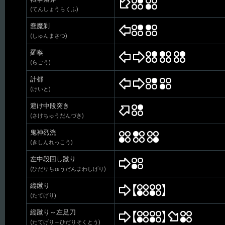
(てんしょうらくふ)
蠢魔刹
(しゅんまさつ)
羅喉
(らごう)
計都
(けいと)
避け中段突き
(さけちゅうだんづき)
鬼神烈洸
(きしんれっこう)
左中段回し蹴り
(ひだりちゅうだんまわしげり)
縦蹴り
(たてげり)
縦蹴り～左足刀
(たてげり～ひだりそくとう)