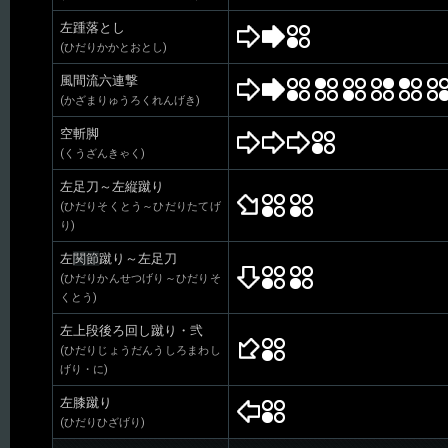
左踵落とし
(ひだりかかとおとし)
風間流六連撃
(かざまりゅうろくれんげき)
空斬脚
(くうざんきゃく)
左足刀～左縦蹴り
(ひだりそくとう～ひだりたてげ
り)
左
関節
蹴り～左足刀
(ひだりかんせつげり～ひだりそ
くとう)
左上段後ろ回し蹴り・弐
(ひだりじょうだんうしろまわし
げり・に)
左膝蹴り
(ひだりひざげり)