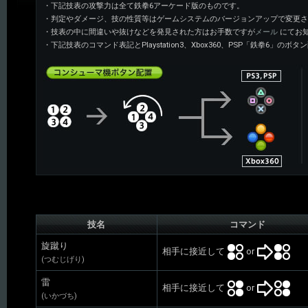
・下記技表の攻撃力は全て鉄拳6アーケード版のものです。
・判定やダメージ、技の性質等はゲームシステムのバージョンアップで変更さ
・技表の中に間違いや抜けなどを発見された方はお手数ですが
メール
にてお
・下記技表のコマンド表記とPlaystation3、Xbox360、PSP「鉄拳6
技名
コマンド
旋蹴り
相手に接近して
or
(つむじげり)
雷
相手に接近して
or
(いかづち)