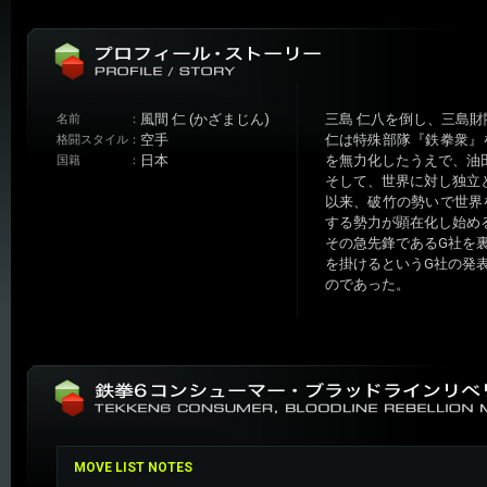
風間 仁 (かざまじん)
三島 仁八を倒し、三島財
名前
：
空手
仁は特殊部隊『鉄拳衆』
格闘スタイル
：
日本
を無力化したうえで、油
国籍
：
そして、世界に対し独立
以来、破竹の勢いで世界
する勢力が顕在化し始め
その急先鋒であるG社を
を掛けるというG社の発表を待って
のであった。
MOVE LIST NOTES