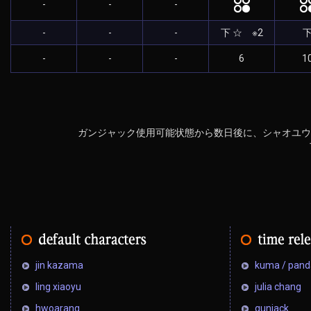
-
-
-
-
-
-
下 ☆ ※2
-
-
-
6
1
ガンジャック使用可能状態から数日後に、シャオユウ
jin kazama
kuma / pand
ling xiaoyu
julia chang
hwoarang
gunjack