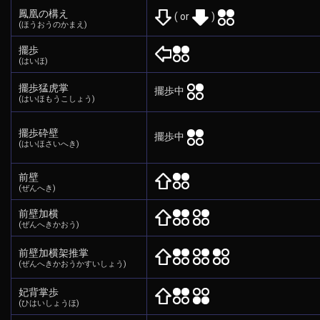
鳳凰の構え
( or
)
(ほうおうのかまえ)
擺歩
(はいほ)
擺歩猛虎掌
擺歩中
(はいほもうこしょう)
擺歩砕壁
擺歩中
(はいほさいへき)
前壁
(ぜんへき)
前壁加横
(ぜんへきかおう)
前壁加横架推掌
(ぜんへきかおうかすいしょう)
妃背掌歩
(ひはいしょうほ)