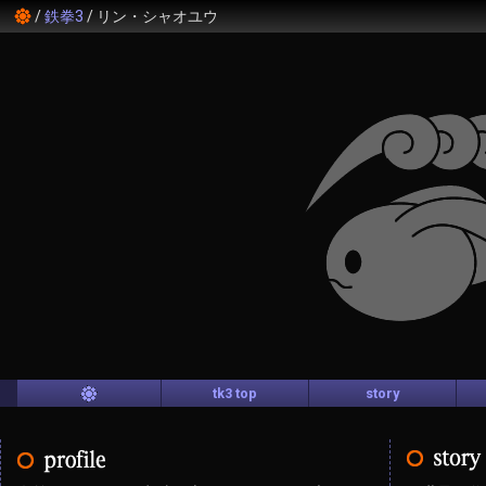
鉄拳3
リン・シャオユウ
tk3 top
story