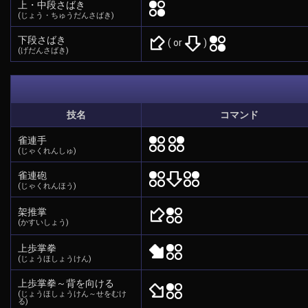
上・中段さばき
(じょう・ちゅうだんさばき)
下段さばき
( or
)
(げだんさばき)
技名
コマンド
雀連手
(じゃくれんしゅ)
雀連砲
(じゃくれんほう)
架推掌
(かすいしょう)
上歩掌拳
(じょうほしょうけん)
上歩掌拳～背を向ける
(じょうほしょうけん～せをむけ
る)