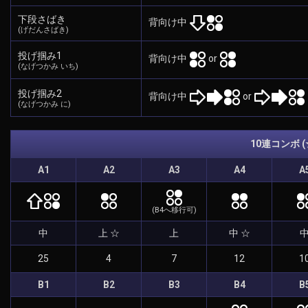
下段さばき
背向け中
(げだんさばき)
投げ掴み1
背向け中
or
(なげつかみ いち)
投げ掴み2
背向け中
or
(なげつかみ に)
10連コンボ 
A1
A2
A3
A4
A
(B4へ移行可)
中
上 ☆
上
中 ☆
25
4
7
12
1
B1
B2
B3
B4
B