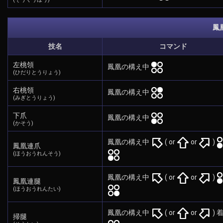
鳳
技名
コマンド
左桃領
鳳凰の構え中
(ひだりとうりょう)
右桃領
鳳凰の構え中
(みぎとうりょう)
下爪
鳳凰の構え中
(かそう)
鳳凰の構え中
( or
or
)
鳳凰連爪
(ほうおうれんそう)
鳳凰の構え中
( or
or
)
鳳凰連腿
(ほうおうれんたい)
鳳凰の構え中
( or
or
) 
掃腿