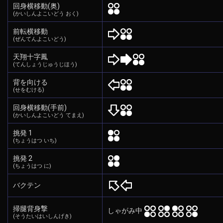
回身横移動(奥)
(かいしんよこいどう おく)
前転横移動
(ぜんてんよこいどう)
天翔十字鳳
(てんしょうじゅうじほう)
背を向ける
(せをむける)
回身横移動(手前)
(かいしんよこいどう てまえ)
挑発 1
(ちょうはつ いち)
挑発 2
(ちょうはつ に)
バクテン
掃腿背身撃
しゃがみ中
(そうたいはいしんげき)