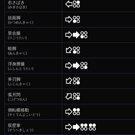
右さばき
(みぎさばき)
括面脚
(かつめんきゃく)
里合腿
(りごうたい)
暗脚
(あんきゃく)
浮身謄腿
(ふしんとうたい)
斧刃脚
(ふじんきゃく)
弧月閃
(こげつせん)
側転横移動
(そくてんよこいどう)
双壁掌
(そうへきしょう)