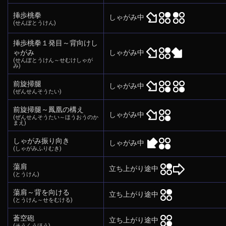
挿歩桃拳
しゃがみ中
(せんぽとうけん)
挿歩桃拳１発目～背向けし
ゃがみ
しゃがみ中
(せんぽとうけん～せむけしゃが
み)
前旋掃腿
しゃがみ中
(ぜんせんそうたい)
前旋掃腿～鳳凰の構え
しゃがみ中
(ぜんせんそうたい～ほうおうのか
まえ)
しゃがみ振り向き
しゃがみ中
(しゃがみふりむき)
蕩肩
立ち上がり途中
(とうけん)
蕩肩～背を向ける
立ち上がり途中
(とうけん～せをむける)
蒼空砲
立ち上がり途中
(そうくうほう)