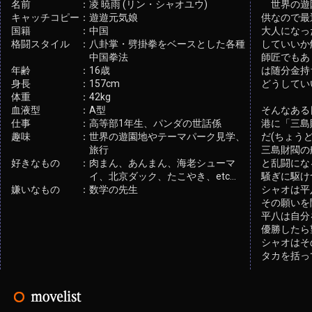
名前
：
凌 暁雨 (リン・シャオユウ)
世界の遊園
キャッチコピー
：
遊遊元気娘
供なので最
国籍
：
中国
大人になっ
格闘スタイル
：
八卦掌・劈掛拳をベースとした各種
していいか
中国拳法
師匠でもあ
年齢
：
16歳
は随分金持
身長
：
157cm
どうしてい
体重
：
42kg
血液型
：
A型
そんなある
仕事
：
高等部1年生、パンダの世話係
港に「三島
趣味
：
世界の遊園地やテーマパーク見学、
だ(ちょう
旅行
三島財閥の
好きなもの
：
肉まん、あんまん、海老シューマ
と乱闘にな
イ、北京ダック、たこやき、etc...
騒ぎに駆け
嫌いなもの
：
数学の先生
シャオは平
その願いを
平八は自分
優勝したら
シャオはそ
タカを括っ