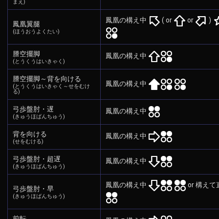
まえ)
鳳凰の構え中
( or
or
)
鳳凰翼腿
(ほうおうよくたい)
謄空擺脚
鳳凰の構え中
(とうくうはいきゃく)
謄空擺脚～背を向ける
鳳凰の構え中
(とうくうはいきゃく～せをむけ
る)
弓歩盤肘・遅
鳳凰の構え中
(きゅうほばんちゅう)
背を向ける
鳳凰の構え中
(せをむける)
弓歩盤肘・超遅
鳳凰の構え中
(きゅうほばんちゅう)
鳳凰の構え中
or 構えて
弓歩盤肘・早
(きゅうほばんちゅう)
前転