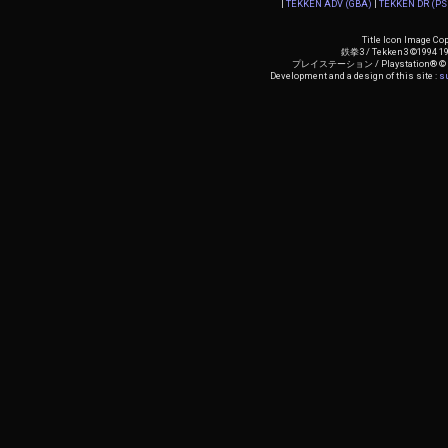
|
TEKKEN ADV (GBA)
|
TEKKEN DR (PS
Title Icon Image Cop
鉄拳3 / Tekken3 ©1994 1
プレイステーション / Playstation® © Sony
Development and a design of this site :
su