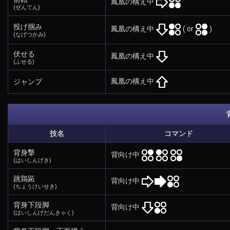
鳳凰の構え中
(ぜんてん)
投げ掴み
鳳凰の構え中
( or
)
(なげつかみ)
伏せる
鳳凰の構え中
(ふせる)
鳳凰の構え中
ジャンプ
技名
コマンド
背身撃
背向け中
(はいしんげき)
跳鶏跖
背向け中
(ちょうけいせき)
背身下段脚
背向け中
(はいしんげだんきゃく)