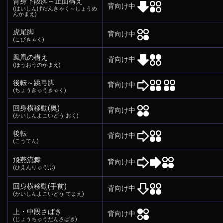
背身下段脚～正面構え
背向け中
(はいしんげだんきゃく～しょうめ
んかまえ)
虎尾脚
背向け中
(こびきゃく)
鳳凰の構え
背向け中
(ほうおうのかまえ)
後転～跳弓脚
背向け中
(ちょうきゅうきゃく)
回身横移動(奥)
背向け中
(かいしんよこいどう おく)
後転
背向け中
(こうてん)
飛燕流舞
背向け中
(ひえんりゅうぶ)
回身横移動(手前)
背向け中
(かいしんよこいどう てまえ)
上・中段さばき
背向け中
(じょうちゅうだんさばき)