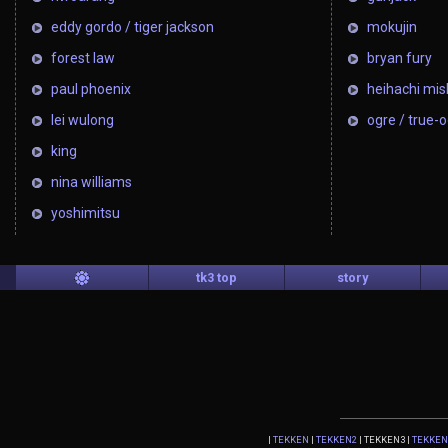
eddy gordo / tiger jackson
mokujin
forest law
bryan fury
paul phoenix
heihachi mi
lei wulong
ogre / true-
king
nina williams
yoshimitsu
tk3 top
story
|
TEKKEN
|
TEKKEN2
| TEKKEN3 |
TEKKEN