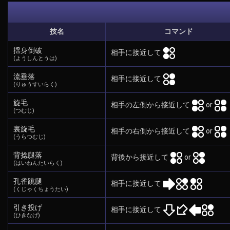
技名
コマンド
揺身倒破
相手に接近して
(ようしんとうは)
流垂落
相手に接近して
(りゅうすいらく)
旋毛
相手の左側から接近して
or
(つむじ)
裏旋毛
相手の右側から接近して
or
(うらつむじ)
背捻腿落
背後から接近して
or
(はいねんたいらく)
孔雀跳腿
相手に接近して
(くじゃくちょうたい)
引き投げ
相手に接近して
(ひきなげ)