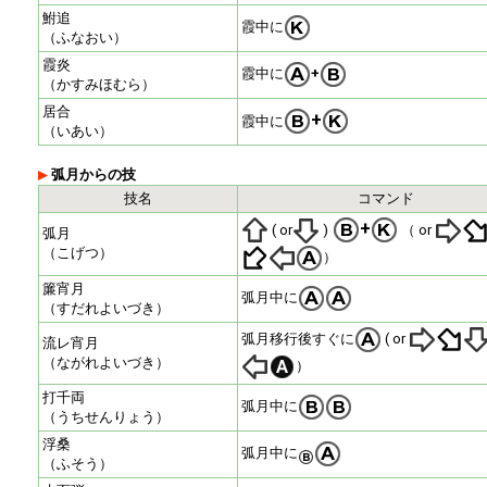
鮒追
霞中に
（ふなおい）
霞炎
霞中に
+
（かすみほむら）
居合
+
霞中に
（いあい）
弧月からの技
技名
コマンド
+
( or
)
（ or
弧月
（こげつ）
）
簾宵月
弧月中に
（すだれよいづき）
弧月移行後すぐに
( or
流レ宵月
（ながれよいづき）
）
打千両
弧月中に
（うちせんりょう）
浮桑
弧月中に
（ふそう）