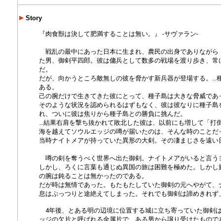
Story
『肉食獣は決して肥満することは無い。』 -サヴァラン-
戦乱の最中にあった日本に生まれ、農民の出身でありながら
た男、御剣平四郎。彼は傭兵として数多の戦場を渡り歩き、常
だ。
だが、向かうところ敵無しの彼を脅かす新兵器が登場する。…
ある。
己の腕だけで生きてきた彼にとって、種子島は大きな脅威であ
そのような状況を認められるはずもなく、彼は彼なりに種子島
れ、ついに彼は焦りから種子島との勝負に挑んだ。
…結果右肩を撃ち抜かれて敗北した彼は、以前にも増して「打
海を越えてソウルエッジの噂が届いたのは、そんな時のことだ
当時ナイトメアが持っていた異形の大剣。その凄まじさを遠い
噂の剣を奪うべく世界へ出た御剣。ナイトメアがいると言う
しかし、ろくに言葉も通じぬ異国の旅は困難を極めた。しかし
の腕は鈍ることは無かったのである。
だが時は無情であった。もたもたしていた御剣の元へやがて、
息はぷっつりと途絶えてしまった。それでも御剣は諦めきれず
4年後、とある明の辺境に位置する城に立ち寄っていた御剣は
ッジの欠片と呼ばれる金属片で、ある男から譲り受けたもので