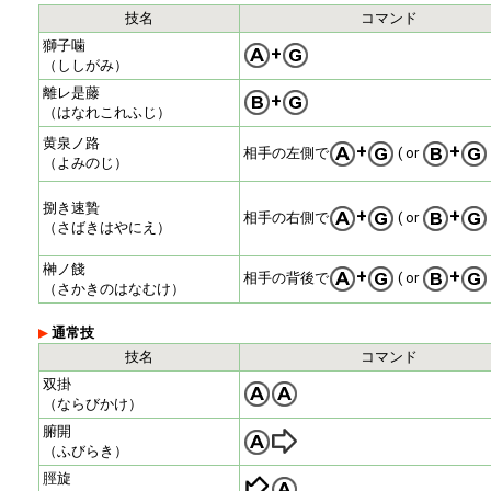
技名
コマンド
獅子噛
+
（ししがみ）
離レ是藤
+
（はなれこれふじ）
黄泉ノ路
+
+
相手の左側で
( or
（よみのじ）
捌き速贄
+
+
相手の右側で
( or
（さばきはやにえ）
榊ノ餞
+
+
相手の背後で
( or
（さかきのはなむけ）
通常技
技名
コマンド
双掛
（ならびかけ）
腑開
（ふびらき）
脛旋