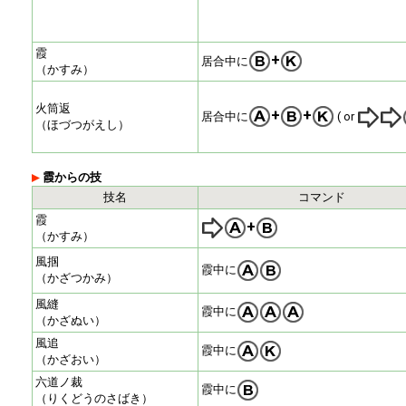
霞
+
居合中に
（かすみ）
火筒返
+
+
居合中に
( or
（ほづつがえし）
霞からの技
技名
コマンド
霞
+
（かすみ）
風掴
霞中に
（かざつかみ）
風縫
霞中に
（かざぬい）
風追
霞中に
（かざおい）
六道ノ裁
霞中に
（りくどうのさばき）