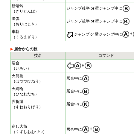
斬蜻蛉
ジャンプ後半 or 壁ジャンプ中に
（きりとんぼ）
降弾
ジャンプ後半 or 壁ジャンプ中に
（おりはじき）
車斬
+
ジャンプ or 壁ジャンプ中に
（くるまぎり）
居合からの技
技名
コマンド
居合
+
（いあい）
火筒捻
居合中に
（ほづつひねり）
火縄断
居合中に
（ひなわだち）
脛折蹴
居合中に
（すねおりげり）
崩し大筒
+
居合中に
（くずしおおづつ）