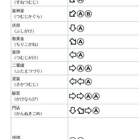
（すねつむじ）
旋神楽
（つむじかぐら）
伏掛
（ふしがけ）
散黄金
（ちりこがね）
旋掛
（つむじがけ）
二重綴
（ふたえつづり）
逆旋
（さかつむじ）
駆双
（かけならび）
閂込
（かんぬきごめ）
拝摺