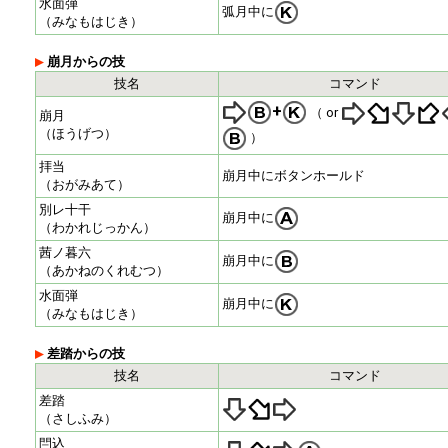
水面弾
弧月中に
（みなもはじき）
崩月からの技
技名
コマンド
+
（ or
崩月
（ほうげつ）
）
拝当
崩月中にボタンホールド
（おがみあて）
別レ十干
崩月中に
（わかれじっかん）
茜ノ暮六
崩月中に
（あかねのくれむつ）
水面弾
崩月中に
（みなもはじき）
差踏からの技
技名
コマンド
差踏
（さしふみ）
閂込