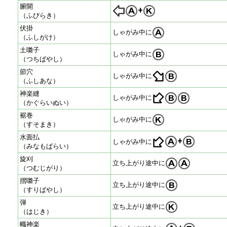
腑開
+
（ふびらき）
伏掛
しゃがみ中に
（ふしがけ）
土囃子
しゃがみ中に
（つちばやし）
節穴
しゃがみ中に
（ふしあな）
神楽縫
しゃがみ中に
（かぐらいぬい）
裾巻
しゃがみ中に
（すそまき）
水面払
+
しゃがみ中に
（みなもばらい）
旋刈
立ち上がり途中に
（つむじがり）
摺囃子
立ち上がり途中に
（すりばやし）
弾
立ち上がり途中に
（はじき）
幟神楽