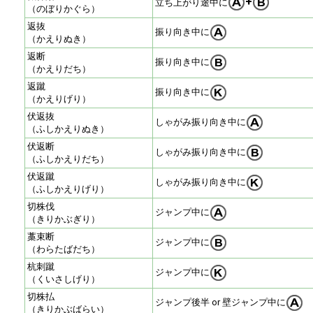
+
立ち上がり途中に
（のぼりかぐら）
返抜
振り向き中に
（かえりぬき）
返断
振り向き中に
（かえりだち）
返蹴
振り向き中に
（かえりげり）
伏返抜
しゃがみ振り向き中に
（ふしかえりぬき）
伏返断
しゃがみ振り向き中に
（ふしかえりだち）
伏返蹴
しゃがみ振り向き中に
（ふしかえりげり）
切株伐
ジャンプ中に
（きりかぶぎり）
藁束断
ジャンプ中に
（わらたばだち）
杭刺蹴
ジャンプ中に
（くいさしげり）
切株払
ジャンプ後半 or 壁ジャンプ中に
（きりかぶばらい）