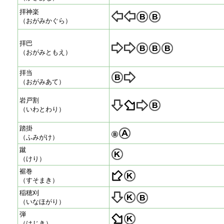
拝神楽
（おがみかぐら）
拝巴
（おがみともえ）
拝当
（おがみあて）
岩戸割
（いわとわり）
踏掛
（ふみがけ）
蹴
（けり）
裾巻
（すそまき）
稲穂刈
（いなほがり）
弾
（はじき）