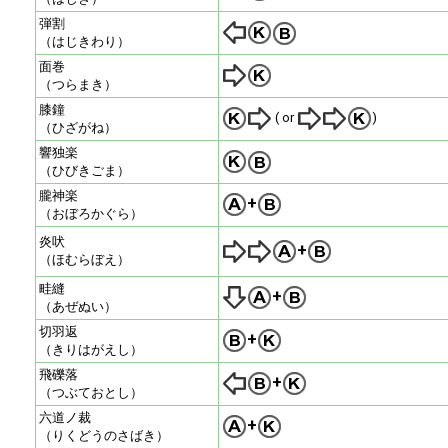
弾割
（はじきわり）
面巻
（つらまき）
膝鐘
( or
)
（ひざがね）
響独楽
（ひびきごま）
朧神楽
+
（おぼろかぐら）
炎吠
+
（ほむらぼえ）
畦縫
+
（あぜぬい）
切羽返
+
（きりはがえし）
飛礫落
+
（つぶておとし）
六道ノ裁
+
（りくどうのさばき）