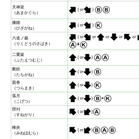
天神楽
( or
)
（あまかぐら）
膝鐘
( or
)
（ひざがね）
( or
or
or
or
or
六道ノ裁
+
（りくどうのさばき）
二重旋
( or
)
（ふたえつむじ）
断鉄
( or
)
（たちがね）
面巻
( or
)
（つらまき）
弧月
( or
)
+
（こげつ）
脛刈
( or
)
（すねがり）
峰炎
( or
)
（みねほむら）