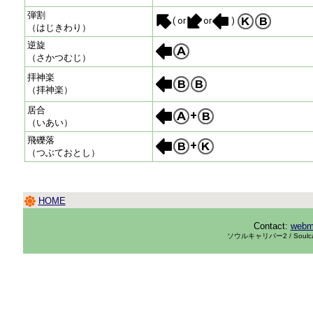
弾割
( or
or
)
（はじきわり）
逆旋
（さかつむじ）
拝神楽
（拝神楽）
居合
+
（いあい）
飛礫落
+
（つぶておとし）
HOME
Contact:
webma
ソウルキャリバー
2 / Soul