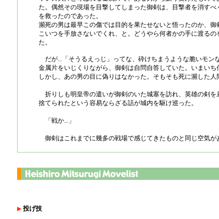
た。偶然その現場を目撃してしまった御剣は、目撃者を消すべ
を救ったのであった。
瀕死の男は最早この傷では目的を果たせないと悟ったのか、御
こいつを手放さないでくれ、と。どうやら何者かの手に渡るの
た。
だが…「そうるえっじ」ってな、砕けちまうような脆いモン
金属片をいじくりながら、御剣は自問自答していた。いまいち
しかし、あの男の目に偽りはなかった。そもそも死に瀕した人
折りしも明皇帝の遣いが御剣のいた城塞を訪れ、英雄の剣を
捨てられたという容易ならざる話が城内を駆け巡った。
「戦か…」
御剣はこれまでに幾多の戦場で感じてきたものと同じ空気が
投げ技