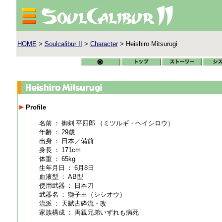
HOME
>
Soulcalibur II
>
Character
> Heishiro Mitsurugi
Profile
名前 ： 御剣 平四郎 （ミツルギ・ヘイシロウ）
年齢 ：
29
歳
出身 ： 日本／備前
身長 ：
171cm
体重 ：
65kg
生年月日 ：
6
月
8
日
血液型 ：
AB
型
使用武器 ： 日本刀
武器名 ： 獅子王（シシオウ）
流派 ： 天賦古砕流・改
家族構成 ： 両親兄弟いずれも病死