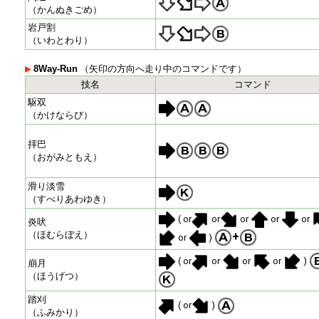
（かんぬきごめ）
岩戸割
（いわとわり）
8Way-Run
（矢印の方向へ走り中のコマンドです）
技名
コマンド
駆双
（かけならび）
拝巴
（おがみともえ）
滑り淡雪
（すべりあわゆき）
( or
or
or
or
or
炎吠
（ほむらぼえ）
+
or
)
( or
or
or
or
)
崩月
（ほうげつ）
踏刈
( or
)
（ふみかり）